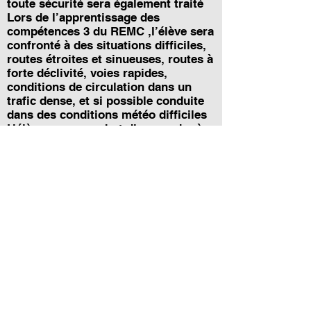
toute sécurité sera également traité
Lors de l’apprentissage des
compétences 3 du REMC ,l’élève sera
confronté à des situations difficiles,
routes étroites et sinueuses, routes à
forte déclivité, voies rapides,
conditions de circulation dans un
trafic dense, et si possible conduite
dans des conditions météo difficiles
L’élève aura pour but d’apprendre à
cohabiter avec les autres usagers y
compris les poids lourds, les
véhicules de transport en commun,
les véhicules lents, les piétons , les 2
roues afin de pouvoir adapter ses
savoirs faire et savoir être en
fonction de chaque catégorie
Dans le cadre des compétences 3 du
REMC il y aura possibilité
d’organiser un « voyage école » selon
les disponibilités des élèves
conducteurs
Lors de l’apprentissage des